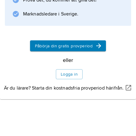
Prova det, du kommer att gilla det!
Information om artikeln
Marknadsledare i Sverige.
Påbörja din gratis provperiod
eller
Logga in
Är du lärare? Starta din kostnadsfria provperiod härifrån.