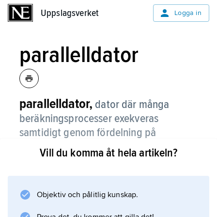
Uppslagsverket
Uppslagsverket
Logga in
parallelldator
parallelldator,
dator där många
beräkningsprocesser exekveras
samtidigt genom fördelning på
samverkande processorer enligt
Vill du komma åt hela artikeln?
principen för
parallellism
.
Objektiv och pålitlig kunskap.