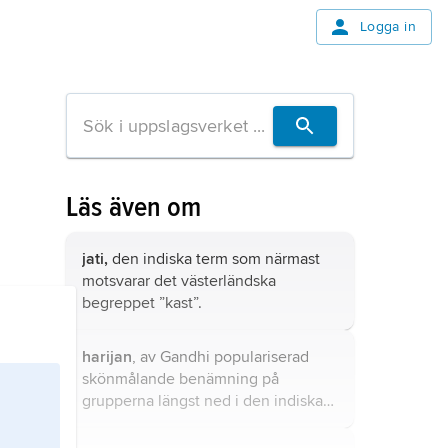
Logga in
Läs även om
jati,
den indiska term som närmast
motsvarar det västerländska
begreppet ”kast”.
harijan
, av Gandhi populariserad
skönmålande benämning på
grupperna längst ned i den indiska
kasthierarkin (ca en sjättedel av
totalbefolkningen), tidigare bl.a.