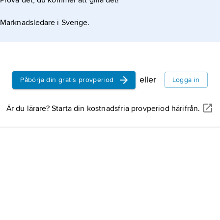
Prova det, du kommer att gilla det!
Marknadsledare i Sverige.
eller
Påbörja din gratis provperiod
Logga in
Är du lärare? Starta din kostnadsfria provperiod härifrån.