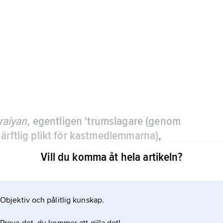
raiyan
, egentligen 'trumslagare (genom
 ärftlig plikt för kastmedlemmarna)
,
av den ”oberörbara” kasten (se
kastväsen
)
Vill du komma åt hela artikeln?
pråkbruk främst om personer och grupper av
Objektiv och pålitlig kunskap.