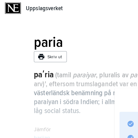
Uppslagsverket
Uppslagsverket
paria
Skriv ut
paʹria
(tamil
paraiyar
, pluralis av
pa
arv)', eftersom trumslagandet var en
västerländsk benämning på medlem 
paraiyan i södra Indien; i allmänt s
låg social status.
Jämför
harijan