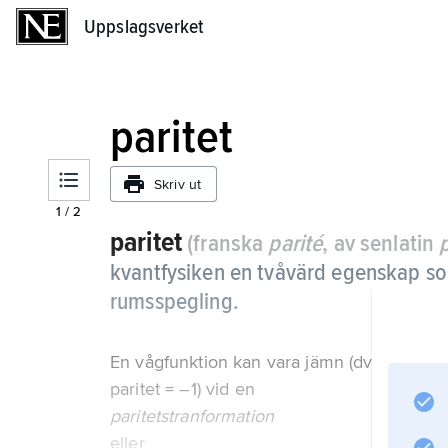
Uppslagsverket
Uppslagsverket
paritet
Skriv ut
1
/
2
paritet
(franska
parité
, av senlatin
kvantfysiken en tvåvärd egenskap som
rumsspegling.
En vågfunktion kan vara jämn (dvs. oförändr
paritet = –1) vid en
paritetstranformation
eller