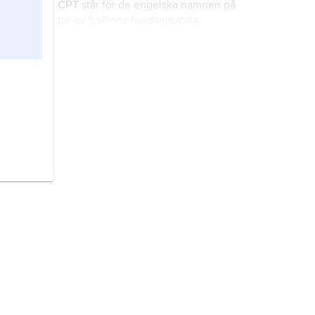
CPT
står för de engelska namnen på
harmoni, såsom i klassisk eller
tre av fysikens fundamentala
klassiserande konst.
symmetrier.
elementarpartikel,
fundamental
partikel
, materiens minsta
beståndsdelar som inte har någon
inre struktur.
atomkärna,
den centrala delen av
atomen, dit den helt dominerande
delen av massan är koncentrerad.
kemisk bindning,
den attraktion som
sammanfogar atomer till molekyler
eller till vissa typer av fasta kroppar.
fysik
, ursprungligen benämningen
på all naturvetenskap.