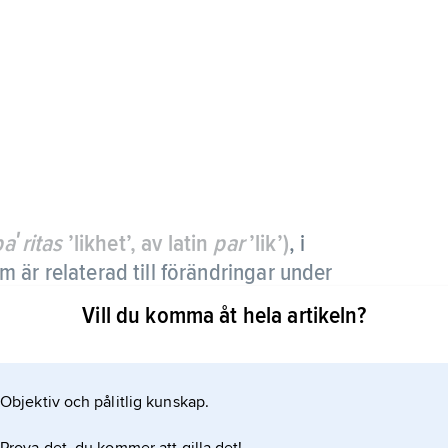
paʹritas
’likhet’, av latin
par
’lik’)
,
i
 är relaterad till förändringar under
Vill du komma åt hela artikeln?
ad; paritet = +1) eller udda (dvs. byta tecken;
Objektiv och pålitlig kunskap.