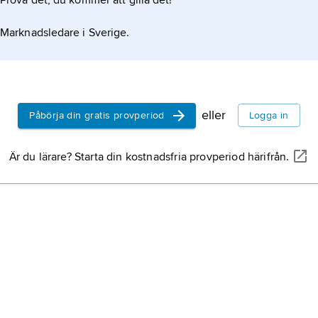
Prova det, du kommer att gilla det!
Marknadsledare i Sverige.
lmänt, lägesvektorn r) byter tecken från x till –x
eller
Påbörja din gratis provperiod
Logga in
Är du lärare? Starta din kostnadsfria provperiod härifrån.