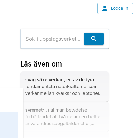
Logga in
Läs även om
svag växelverkan,
en av de fyra
fundamentala naturkrafterna, som
verkar mellan kvarkar och leptoner.
symmetri
, i allmän betydelse
förhållandet att två delar i en helhet
är varandras spegelbilder eller,
svagare, balanserar varandra och
bidrar till att ge ett intryck av