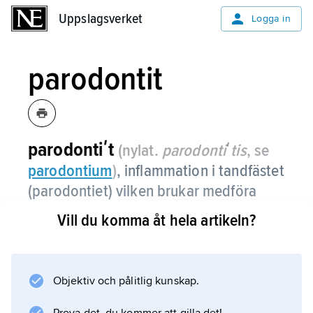
Uppslagsverket
Uppslagsverket
Logga in
parodontit
parodontiʹt
(nylat.
parodontiʹtis
, se
parodontium
)
,
inflammation i tandfästet
(parodontiet) vilken brukar medföra
tandlossning.
Vill du komma åt hela artikeln?
Se
tandlossningssjukdomar
.
Objektiv och pålitlig kunskap.