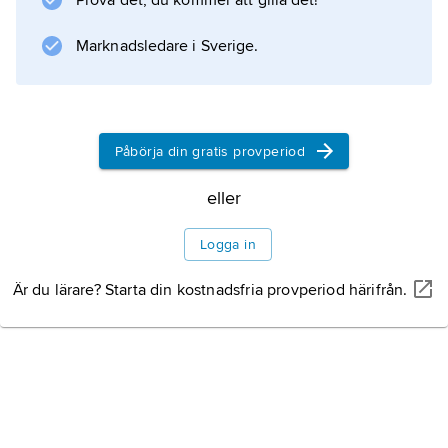
Prova det, du kommer att gilla det!
Marknadsledare i Sverige.
Information om artikeln
Påbörja din gratis provperiod
eller
Logga in
Är du lärare? Starta din kostnadsfria provperiod härifrån.