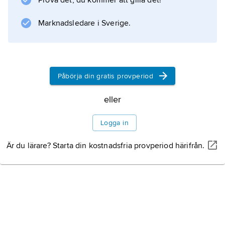
Prova det, du kommer att gilla det!
Information om artikeln
Marknadsledare i Sverige.
Påbörja din gratis provperiod
eller
Logga in
Är du lärare? Starta din kostnadsfria provperiod härifrån.