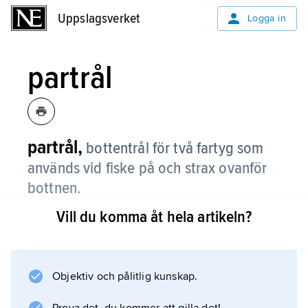
Uppslagsverket
Uppslagsverket
Logga in
partrål
partrål,
bottentrål för två fartyg som
används vid fiske på och strax ovanför
bottnen.
Vill du komma åt hela artikeln?
Fisken brukar skrämmas in mot trålen med
hjälp av långa sveplinor. Partrål används för
fiske efter bl.a. sill, torsk, kolja och plattfisk.
Objektiv och pålitlig kunskap.