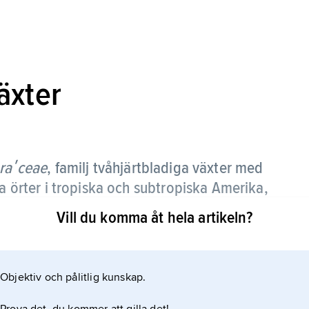
äxter
oraʹceae
,
familj tvåhjärtbladiga växter med
ga örter i tropiska och subtropiska Amerika,
Vill du komma åt hela artikeln?
a. De regelbundna blommorna sitter en och en, är
 bikrona. Frukten är bär eller kapsel. Största släkte
Objektiv och pålitlig kunskap.