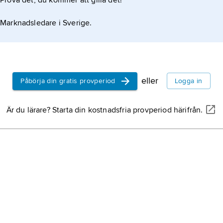
Prova det, du kommer att gilla det!
Marknadsledare i Sverige.
eller
Påbörja din gratis provperiod
Logga in
Är du lärare? Starta din kostnadsfria provperiod härifrån.