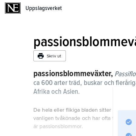
Uppslagsverket
Uppslagsverket
passionsblommev
Skriv ut
passionsblommeväxter,
Passifl
ca 600 arter träd, buskar och fleråri
Afrika och Asien.
De hela eller flikiga bladen sitter strödd
vanligen tvåkönade och har ofta fint fransig
är passionsblommor.