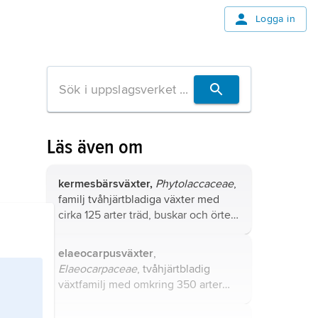
Logga in
Läs även om
kermesbärsväxter,
Phytolaccaceae
,
familj tvåhjärtbladiga växter med
cirka 125 arter träd, buskar och örter
hemmahörande i tropiska och
subtropiska trakter i Amerika och
elaeocarpusväxter
,
Asien.
Elaeocarpaceae
, tvåhjärtbladig
växtfamilj med omkring 350 arter
träd och buskar härstammande från
tropiska och subtropiska trakter i