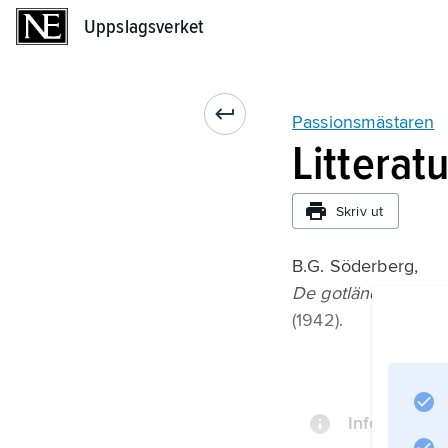
Uppslagsverket
Uppslagsverket
Passionsmästaren
Litterat
Skriv ut
B.G. Söderberg,
De gotländska pass
(1942).
Information 