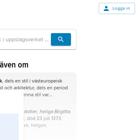
Logga in
 även om
k
, dels en stil i västeuropeisk
t och arkitektur, dels en period
r vilken denna stil var
härskande.
itta
Birgersdotter,
heliga Birgitta
,
 cirka 1303, död 23 juli 1373,
giös författare, helgon.