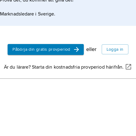
Prova det, du kommer att gilla det!
bok
ben
Marknadsledare i Sverige.
en t
bok
sam
Got
Sve
sven
eller
Påbörja din gratis provperiod
Logga in
tea
Är du lärare? Starta din kostnadsfria provperiod härifrån.
åsk
åskå
anl
och
beg
sätt
avl
rite
Söd
i Sv