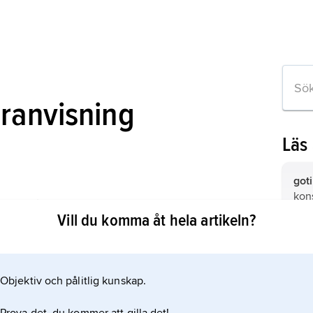
uranvisning
Läs
goti
kons
ionsmålningarna och deras stilfränder
unde
Vill du komma åt hela artikeln?
för
Birg
född
reli
Objektiv och pålitlig kunskap.
om artikeln