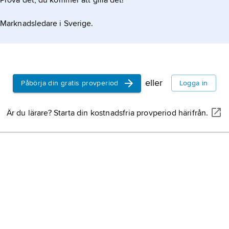
Prova det, du kommer att gilla det!
Marknadsledare i Sverige.
eller
Påbörja din gratis provperiod
Logga in
Är du lärare? Starta din kostnadsfria provperiod härifrån.