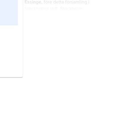
Essinge,
före detta församling i
regeringsbeslut.
Stockholms stift, Stockholm,
Uppland (Stockholms län).
församlingsbok
ersatte enligt 1894
års kyrkobokföring
husförhörslängden och ersattes i sin
tur 1991 med en folklängd (jämför
folkbokföring
).
kyrkofullmäktige,
beslutande organ i
Svenska kyrkans församlingar med
över 500 röstberättigade
kyrkotillhöriga och i mindre
församlingar där kyrkostämman
Önsta
, församling i Västerås stift,
överlåtit beslutanderätten åt
Västerås kommun, Västmanland
fullmäktige.
(Västmanlands län).
kyrkoarkiv,
arkiv omfattande de
handlingar som uppkommer genom
kyrkans verksamhet i en församling.