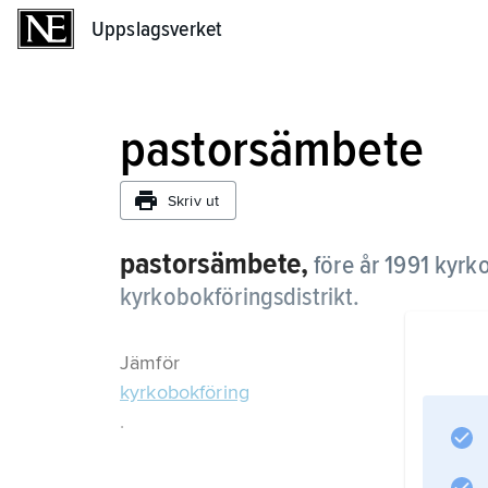
Uppslagsverket
Uppslagsverket
pastorsämbete
Skriv ut
pastorsämbete,
före år 1991 kyrk
kyrkobokföringsdistrikt.
Jämför
kyrkobokföring
.