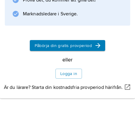
Prova det, du kommer att gilla det!
(1973).
Marknadsledare i Sverige.
Information om artikeln
Påbörja din gratis provperiod
eller
Logga in
Är du lärare? Starta din kostnadsfria provperiod härifrån.