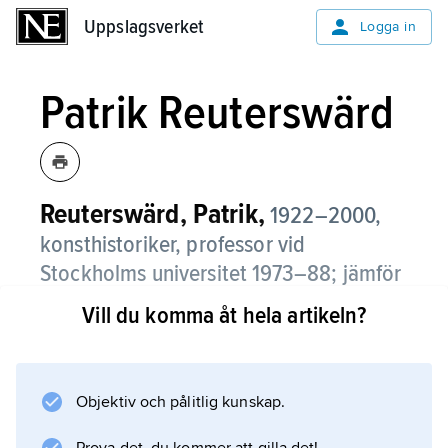
Uppslagsverket
Uppslagsverket
Logga in
Patrik Reuterswärd
Reuterswärd, Patrik,
1922–2000,
konsthistoriker, professor vid
Stockholms universitet 1973–88; jämför
släktartikel
Reuterswärd
.
Vill du komma åt hela artikeln?
Patrik Reuterswärd forskade i bland annat den
kristna konstens ikonografi, och bland hans
skrifter märks
Objektiv och pålitlig kunskap.
Jesu liv i konsten