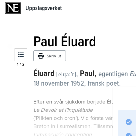
Uppslagsverket
Uppslagsverket
Paul Éluard
Skriv ut
1
/
2
Éluard
Paul,
,
egentligen
Eu
[elɥa:ʹr]
18 november 1952, fransk poet.
Efter en svår sjukdom började Éluard skri
Le Devoir et l’Inquiétude
(’Plikten och oron’). Vid första världskriget
Breton in i surrealismen. Tillsammans med
L’immaculée conception