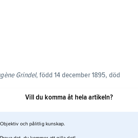
gène Grindel
,
född 14 december 1895, död
Vill du komma åt hela artikeln?
va poesi och debuterade 1917 med
s slut anslöt han sig till dadaismen och följde André
Objektiv och pålitlig kunskap.
 Breton gav Éluard ut programskriften