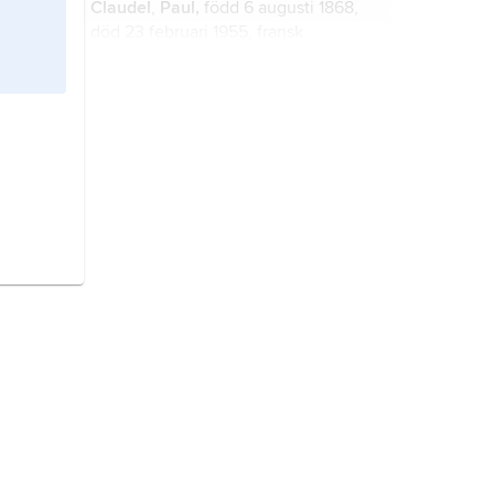
Claudel
,
Paul,
född 6 augusti 1868,
död 23 februari 1955, fransk
diplomat och författare, 1946 invald i
Franska akademien; bror till Camille
Claudel.
Frankrike,
stat i Västeuropa.
Belgien,
stat i Västeuropa.
Irland,
ö i norra Atlanten, den näst
största av Brittiska öarna; 82 378
2
km
, 7,1 miljoner invånare (2022).
Schweiz
, stat i Mellaneuropa.
Finland,
stat i Nordeuropa.
Israel,
stat i Mellanöstern.