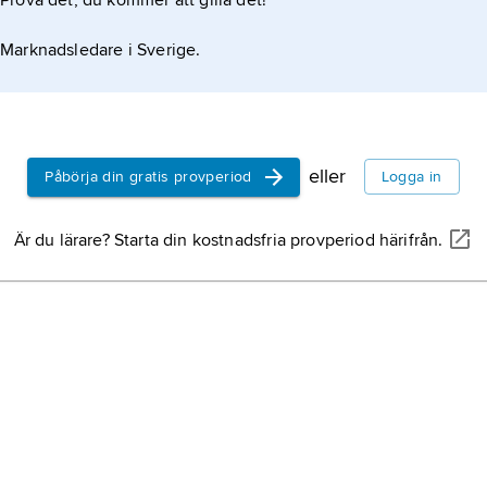
Prova det, du kommer att gilla det!
Marknadsledare i Sverige.
eller
Påbörja din gratis provperiod
Logga in
Är du lärare? Starta din kostnadsfria provperiod härifrån.