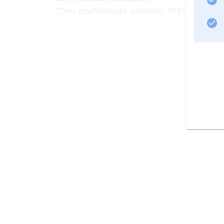
(’Den obefläckade avlelsen’, 1930).
Litteraturanvisning
Information om artikeln