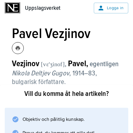
Uppslagsverket
Uppslagsverket
Logga in
Pavel Vezjinov
Vezjinov
Pavel,
,
egentligen
[vɛʹʒinof]
Nikola Deltjev Gugov
, 1914–83,
bulgarisk författare.
Vill du komma åt hela artikeln?
Pavel Vezjinov accepterade blott med
svårighet den socialistiska realismens krav
men nådde en stor publik som författare av
ungdoms- och idrottsromaner samt
Objektiv och pålitlig kunskap.
kriminalberättelser. Från 1960-talet märks ett