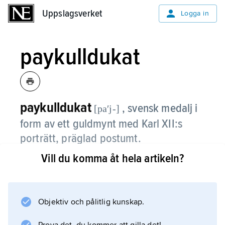
Uppslagsverket
Uppslagsverket
Logga in
paykulldukat
paykulldukat
, svensk medalj i
[paʹj-]
form av ett guldmynt med Karl XII:s
porträtt, präglad postumt.
Vill du komma åt hela artikeln?
På frånsidan påstås att guldet framställts
alkemistiskt av Otto Arnold Paijkull. Som
dödsdömd erbjöd sig denne att tillverka 1
miljon dukater per år samt att lära ut konsten
Objektiv och pålitlig kunskap.
att göra guld; han avrättades dock 1707. Det