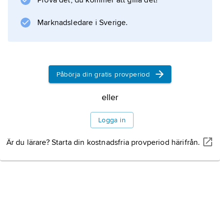
Prova det, du kommer att gilla det!
exemplar av dukaten som finns i
Myntkabinettet uppges vara framställt av
Marknadsledare i Sverige.
Paijkulls ”provguld”. Antalet
Påbörja din gratis provperiod
Information om artikeln
eller
Logga in
Är du lärare? Starta din kostnadsfria provperiod härifrån.