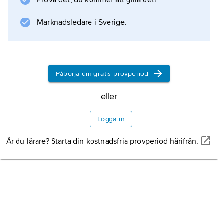
Prova det, du kommer att gilla det!
sedan 1920-talet använts som isolatorvätskor i
transformatorer och kondensatorer, som
Marknadsledare i Sverige.
mjukgörare i plaster och som tillsatsmedel i
hydrauloljor, smörjoljor,
Litteraturanvisning
Påbörja din gratis provperiod
eller
Logga in
Information om artikeln
Är du lärare? Starta din kostnadsfria provperiod härifrån.