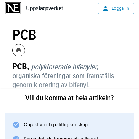
Uppslagsverket
Uppslagsverket
Logga in
PCB
PCB,
polyklorerade bifenyler
,
organiska föreningar som framställs
genom klorering av bifenyl.
Vill du komma åt hela artikeln?
Handelsvaran PCB utgörs av blandningar av
olika isomerer och har en klorhalt på 40–60
%. PCB har låg brännbarhet och låg
ledningsförmåga, egenskaper som gjort dem
Objektiv och pålitlig kunskap.
mycket användbara inom industrin. De har