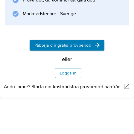
Prova det, du kommer att gilla det!
Marknadsledare i Sverige.
Påbörja din gratis provperiod
eller
Logga in
Är du lärare? Starta din kostnadsfria provperiod härifrån.