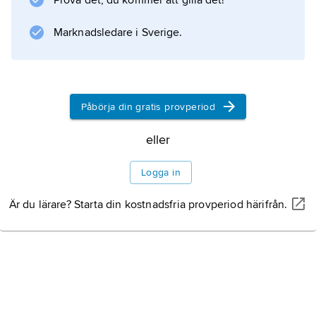
Prova det, du kommer att gilla det!
Information om artikeln
Marknadsledare i Sverige.
Påbörja din gratis provperiod
eller
Logga in
Är du lärare? Starta din kostnadsfria provperiod härifrån.