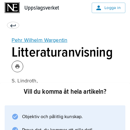
Uppslagsverket
Uppslagsverket
Logga in
Pehr Wilhelm Wargentin
Litteraturanvisning
S. Lindroth,
Kungl. Svenska Vetenskapsakademiens
Vill du komma åt hela artikeln?
Historia 1739–1818
1–2 (1967);
Objektiv och pålitlig kunskap.