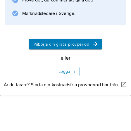
Prova det, du kommer att gilla det!
Marknadsledare i Sverige.
Påbörja din gratis provperiod
eller
Logga in
Är du lärare? Starta din kostnadsfria provperiod härifrån.