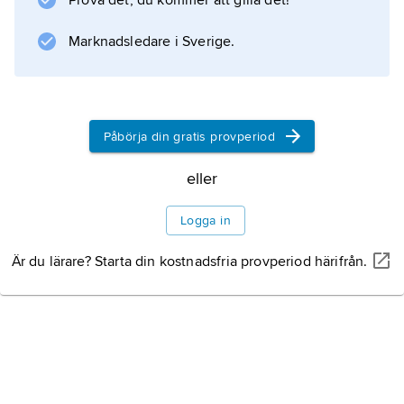
Prova det, du kommer att gilla det!
Information om artikeln
Marknadsledare i Sverige.
Påbörja din gratis provperiod
eller
Logga in
Är du lärare? Starta din kostnadsfria provperiod härifrån.