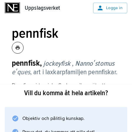
Uppslagsverket
Uppslagsverket
Logga in
pennfisk
pennfisk,
jockeyfisk
,
Nannoʹstomus
eʹques
, art i laxkarpfamiljen pennfiskar.
Den finns i tropiska Sydamerikas sötvatten
Vill du komma åt hela artikeln?
och kan bli 5 cm lång. Den lever i stim,
simmar med huvudet snett uppåtriktat och är
en populär akvariefisk.
Objektiv och pålitlig kunskap.