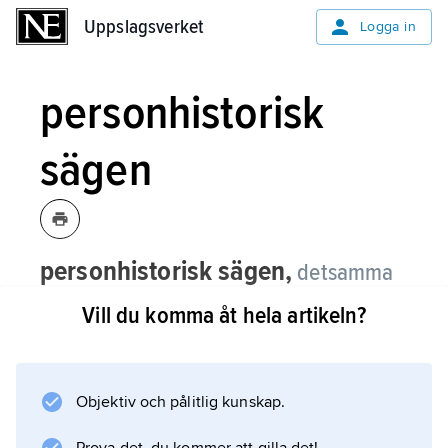
Uppslagsverket
Uppslagsverket
Logga in
personhistorisk
sägen
personhistorisk sägen,
detsamma
som
personsägen
.
Vill du komma åt hela artikeln?
Objektiv och pålitlig kunskap.
Information om artikeln