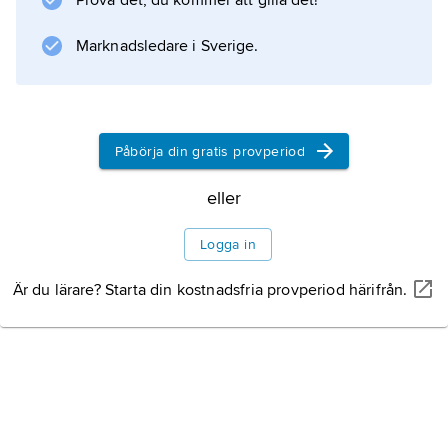
Prova det, du kommer att gilla det!
Marknadsledare i Sverige.
Påbörja din gratis provperiod
eller
Logga in
Är du lärare? Starta din kostnadsfria provperiod härifrån.