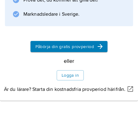
Prova det, du kommer att gilla det!
Den första petrokemiska produkten,
isopropylalkohol, framställdes 1920 vid
Marknadsledare i Sverige.
Standard Oils (New Jersey) raffinaderi i
Bayway, USA. I Sverige etablerades
petrokemin 1963, då en krackningsanläggning
togs i bruk av Esso Chemical AB i
Påbörja din gratis provperiod
Stenungsund. Se vidare
eller
kemisk industri
.
Logga in
Är du lärare? Starta din kostnadsfria provperiod härifrån.
Information om artikeln