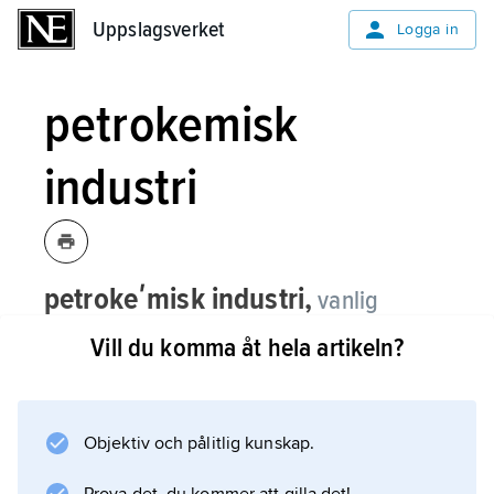
Uppslagsverket
Uppslagsverket
Logga in
petrokemisk
industri
petrokeʹmisk industri,
vanlig
benämning på den tunga kemiska
Vill du komma åt hela artikeln?
processindustri som tillverkar
baskemikalier och bulkkemikalier med
olja och naturgas som utgångsmaterial
Objektiv och pålitlig kunskap.
(jämför
petrokemi
).