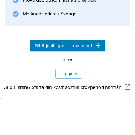
Prova det, du kommer att gilla det!
Marknadsledare i Sverige.
Påbörja din gratis provperiod
eller
Logga in
Är du lärare? Starta din kostnadsfria provperiod härifrån.