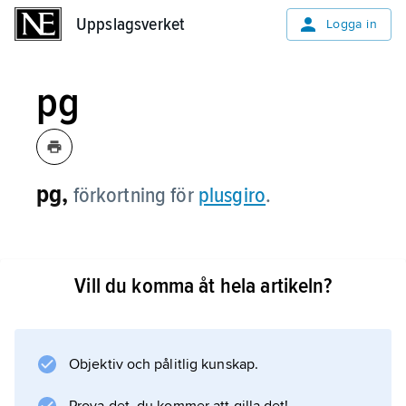
Uppslagsverket
Uppslagsverket
Logga in
pg
pg,
förkortning för
plusgiro
.
Vill du komma åt hela artikeln?
Information om artikeln
Objektiv och pålitlig kunskap.