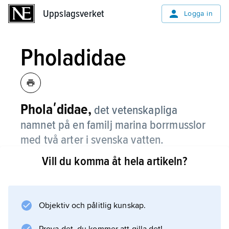
Uppslagsverket
Uppslagsverket
Logga in
Pholadidae
Pholaʹdidae,
det vetenskapliga
namnet på en familj marina borrmusslor
med två arter i svenska vatten.
Vill du komma åt hela artikeln?
De flesta är långsträckta, 5–10 cm långa, och
har ett ”änglavingsliknande” skal med skrovlig
yta. De lever i gångar som de själva borrar,
främst i sedimentära bergarter och lera.
Objektiv och pålitlig kunskap.