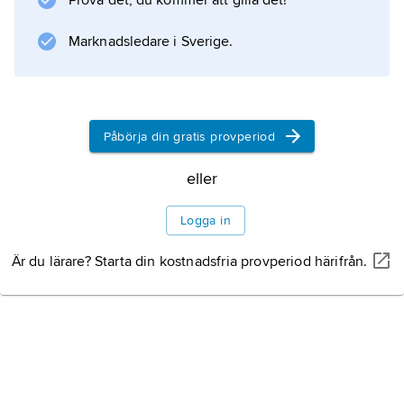
Prova det, du kommer att gilla det!
Marknadsledare i Sverige.
Information om artikeln
Påbörja din gratis provperiod
eller
Logga in
Är du lärare? Starta din kostnadsfria provperiod härifrån.