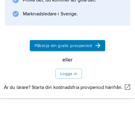
Prova det, du kommer att gilla det!
Marknadsledare i Sverige.
Information om artikeln
Påbörja din gratis provperiod
eller
Logga in
Är du lärare? Starta din kostnadsfria provperiod härifrån.