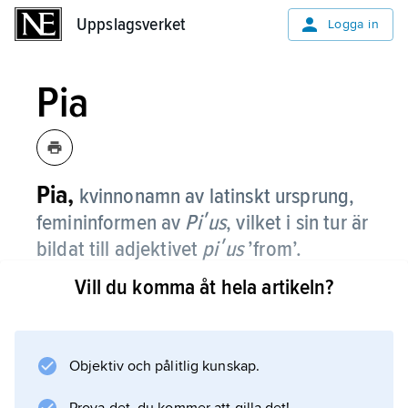
Uppslagsverket
Uppslagsverket
Logga in
Pia
Pia,
kvinnonamn av latinskt ursprung,
femininformen av
Piʹus
, vilket i sin tur är
bildat till adjektivet
piʹus
’from’.
Vill du komma åt hela artikeln?
Namnet har funnits i svenskan sedan mitten
av 1800-talet, men var inte så vanligt förrän på
1940-talet; på 50- och 60-talen var det till och
med modenamn.
Objektiv och pålitlig kunskap.