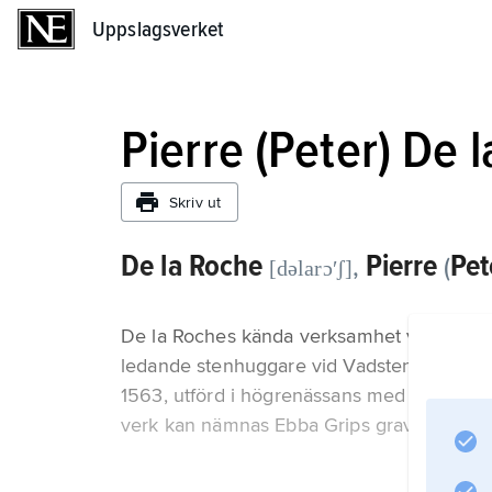
Uppslagsverket
Uppslagsverket
Pierre (Peter) De 
Skriv ut
De la Roche
Pierre
Pet
,
(
[dəlarɔʹʃ]
De la Roches kända verksamhet var främst f
ledande stenhuggare vid Vadstena slott. Ha
1563, utförd i högrenässans med klassiska,
verk kan nämnas Ebba Grips gravmonument