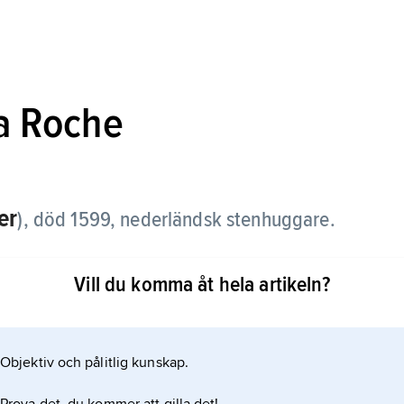
la Roche
er
),
död 1599, nederländsk stenhuggare.
örlagd till Östergötland, där han från 1556 var
Vill du komma åt hela artikeln?
ns mästerverk är slottets huvudportal, daterad
 romerska förebilder. Bland De la Roches övriga
 (Linköpings domkyrka) och dopfunten i
Objektiv och pålitlig kunskap.