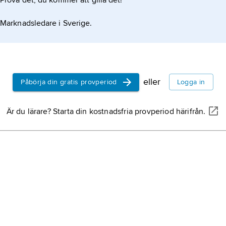
Prova det, du kommer att gilla det!
Marknadsledare i Sverige.
eller
Påbörja din gratis provperiod
Logga in
Är du lärare? Starta din kostnadsfria provperiod härifrån.