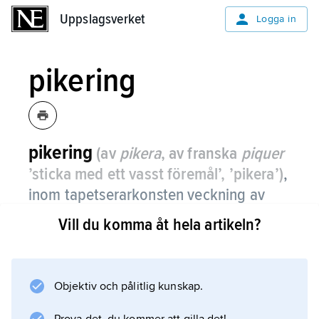
Uppslagsverket
Uppslagsverket
Logga in
pikering
pikering
(av
pikera
, av franska
piquer
’sticka med ett vasst föremål’, ’pikera’)
,
inom tapetserarkonsten veckning av
möbeltyg samt fastsyning av tyget och
Vill du komma åt hela artikeln?
det underliggande skiktet av vadd,
tagel e.d. vid möbelns grundstoppning.
Objektiv och pålitlig kunskap.