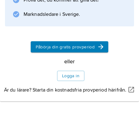
Prova det, du kommer att gilla det!
Information om artikeln
Marknadsledare i Sverige.
Påbörja din gratis provperiod
eller
Logga in
Är du lärare? Starta din kostnadsfria provperiod härifrån.