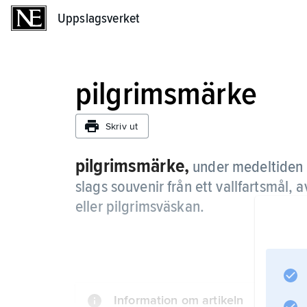
Uppslagsverket
Uppslagsverket
pilgrimsmärke
Skriv ut
pilgrimsmärke,
under medeltiden e
slags souvenir från ett vallfartsmål, 
eller pilgrimsväskan.
Information om artikeln