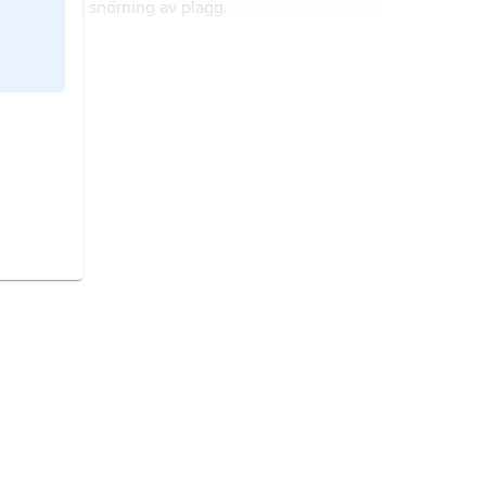
snörning av plagg.
vallfärd
,
vallfart
,
pilgrimsfärd
, besök
på en helig ort för att fullgöra en
religiös plikt, för att bedja och få
välsignelse eller annan religiös
förmån som förknippas med
bälte,
rem eller band runt midjan.
vallfärden.