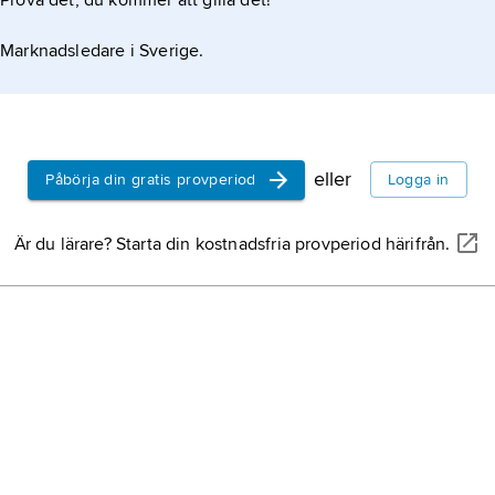
Prova det, du kommer att gilla det!
Marknadsledare i Sverige.
eller
Påbörja din gratis provperiod
Logga in
Är du lärare? Starta din kostnadsfria provperiod härifrån.