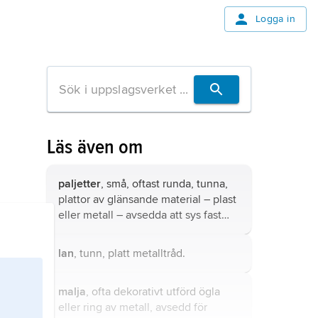
Logga in
Läs även om
paljetter
, små, oftast runda, tunna,
plattor av glänsande material – plast
eller metall – avsedda att sys fast
som prydnad på ett tyg eller en
dräkt.
lan
, tunn, platt metalltråd.
malja
, ofta dekorativt utförd ögla
eller ring av metall, avsedd för