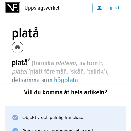
Uppslagsverket
Uppslagsverket
Logga in
platå
platåʹ
(franska
plateau
, av fornfr.
platel
’platt föremål’, ’skål’, ’tallrik’)
,
detsamma som
högplatå
.
Vill du komma åt hela artikeln?
Information om artikeln
Objektiv och pålitlig kunskap.