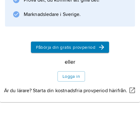
Prova det, du kommer att gilla det!
Marknadsledare i Sverige.
Påbörja din gratis provperiod
eller
Logga in
Är du lärare? Starta din kostnadsfria provperiod härifrån.