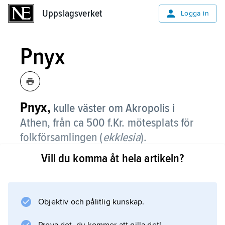
Uppslagsverket
Uppslagsverket
Logga in
Pnyx
Pnyx,
kulle väster om Akropolis i
Athen, från ca 500 f.Kr. mötesplats för
folkförsamlingen (
ekklesia
).
Vill du komma åt hela artikeln?
Pnyx var en teaterformad plats utan fasta
bänkar, omformad och utvidgad ca 400 f.Kr.
och åter ca 330 f.Kr. Minst 6 000 personer
beräknas i början ha fått plats på Pnyx, i den
Objektiv och pålitlig kunskap.
sista fasen ungefär dubbelt så många.