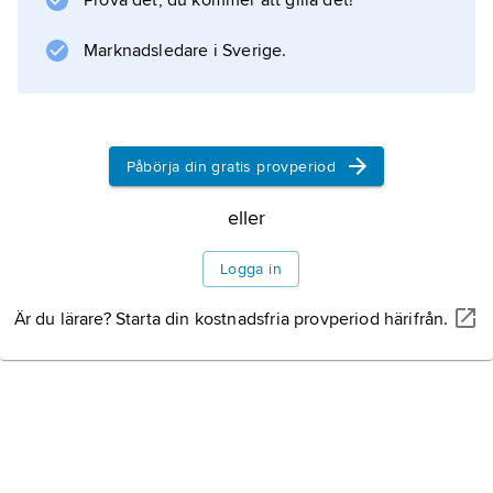
Prova det, du kommer att gilla det!
Marknadsledare i Sverige.
Information om artikeln
Påbörja din gratis provperiod
eller
Logga in
Är du lärare? Starta din kostnadsfria provperiod härifrån.