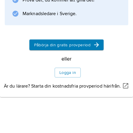
Prova det, du kommer att gilla det!
, är ett tecken på störd blodbildning. Hög grad
av poikilocytos förekommer t.ex. vid
Marknadsledare i Sverige.
myelofibros, med blodbildning i lever och
mjälte.
Påbörja din gratis provperiod
Information om artikeln
eller
Logga in
Är du lärare? Starta din kostnadsfria provperiod härifrån.