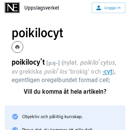
Uppslagsverket
Uppslagsverket
Logga in
poikilocyt
poikilocyʹt
(nylat.
poikiloʹcytus
,
[pɔj-]
av grekiska
poikiʹlos
’brokig’ och
-
cyt
)
,
egentligen oregelbundet formad cell;
vanligen avses sjukligt förändrade, inte
Vill du komma åt hela artikeln?
sällan päron-, stjärn- eller cigarrliknande
röda blodkroppar (erytrocyter).
Objektiv och pålitlig kunskap.
Ökat antal poikilocyter,
poikilocytos