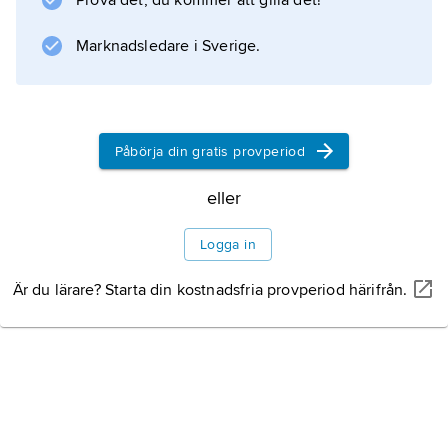
Prova det, du kommer att gilla det!
Inledning
Marknadsledare i Sverige.
Natur
Påbörja din gratis provperiod
Terrängformer och
eller
berggrund
Logga in
Klimat
Är du lärare? Starta din kostnadsfria provperiod härifrån.
Växt- och djurliv
Naturskydd
Befolkning