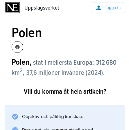
Uppslagsverket
Uppslagsverket
Logga in
Polen
Polen,
stat i mellersta Europa; 312 680
2
km
, 37,6 miljoner invånare (2024).
Polen gränsar i väster till Tyskland, i sydväst till
Vill du komma åt hela artikeln?
Tjeckien, i söder till Slovakien, i öster till
Ukraina och Belarus, i nordöst till Litauen och i
norr till den ryska exklaven Kaliningrad samt
har kust mot Östersjön i norr. Huvudstad är
Objektiv och pålitlig kunskap.
Warszawa.