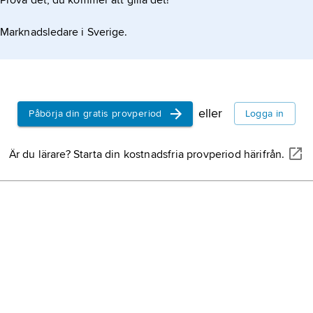
Prova det, du kommer att gilla det!
polska,
national
formation om artikeln
Marknadsledare i Sverige.
modersmål för fl
medborgare, tot
(2022).
eller
Påbörja din gratis provperiod
Logga in
Är du lärare? Starta din kostnadsfria provperiod härifrån.