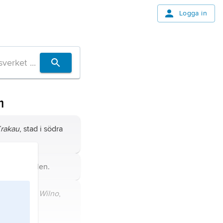
Logga in
m
rakau
, stad i södra
dstad i Polen.
lna
, polska
Wilno
,
auen; 546
021).