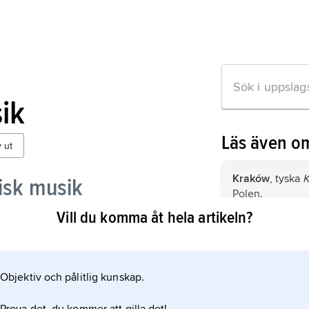
ik
Läs även o
v ut
Kraków
, tyska
K
isk musik
Polen.
Vill du komma åt hela artikeln?
musik
Warszawa,
huvu
lärmusik
Vilnius
, äldre
Vi
Objektiv och pålitlig kunskap.
huvudstad i Lit
200 invånare (2