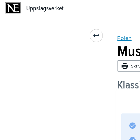
Uppslagsverket
Uppslagsverket
Polen
Mus
Skri
Klass
Folk
Popu