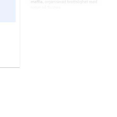
maffia,
organiserad brottslighet med
rötter på Sicilien.
CIA,
Central Intelligence Agency
,
den amerikanska hemliga
underrättelsetjänsten.
scoutrörelsen
,
scouting
,
ungdomsrörelse grundad 1907 av
Robert Baden-Powell.
terrorism,
våldshandlingar som är
politiskt betingade och syftar till att
påverka samhället eller ett lands
politik utan hänsyn till om oskyldiga
drabbas.
kommun,
territoriellt avgränsat
område och administrativ enhet för
lokal självstyrelse.