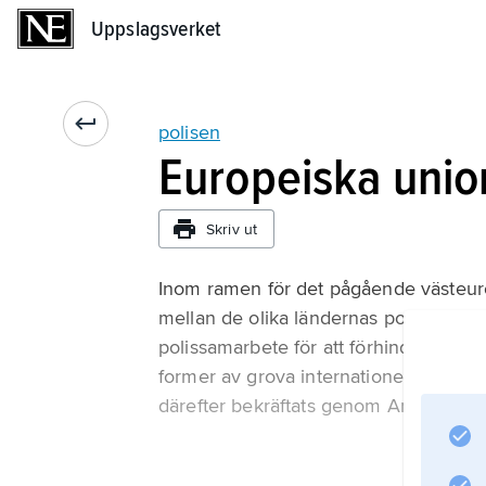
Uppslagsverket
Uppslagsverket
polisen
Europeiska unio
Skriv ut
Inom ramen för det pågående västeuro
mellan de olika ländernas polisväsenden
polissamarbete för att förhindra och 
former av grova internationella brott 
därefter bekräftats genom Amsterdam