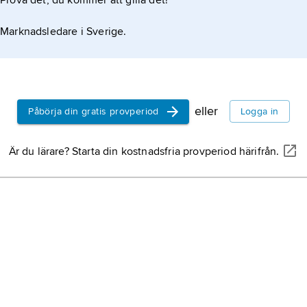
Prova det, du kommer att gilla det!
Marknadsledare i Sverige.
eller
Påbörja din gratis provperiod
Logga in
Är du lärare? Starta din kostnadsfria provperiod härifrån.