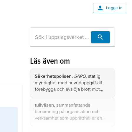
Logga in
Läs även om
Säkerhetspolisen,
SÄPO
, statlig
myndighet med huvuduppgift att
förebygga och avslöja brott mot
rikets säkerhet.
tullväsen,
sammanfattande
benämning på organisation och
verksamhet som upprätthåller en
stats tullsystem.