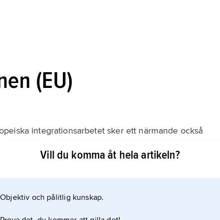
nen (EU)
peiska integrationsarbetet sker ett närmande också
. I Maastrichtfördraget drogs bl.a. riktlinjer upp för
Vill du komma åt hela artikeln?
bekämpa terrorism, olaglig narkotikahandel och andra
liksom för ett utökat tullsamarbete. Förändringarna har
fördraget och
Objektiv och pålitlig kunskap.