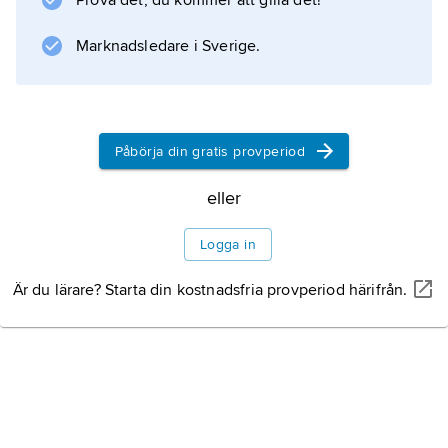
Prova det, du kommer att gilla det!
tempus: presens och preteritum. Verben
Marknadsledare i Sverige.
indelas dessutom efter sin aspekt i perfektiva
och imperfektiva, varvid ett svenskt verb ofta
Påbörja din gratis provperiod
Information om artikeln
eller
Logga in
Är du lärare? Starta din kostnadsfria provperiod härifrån.