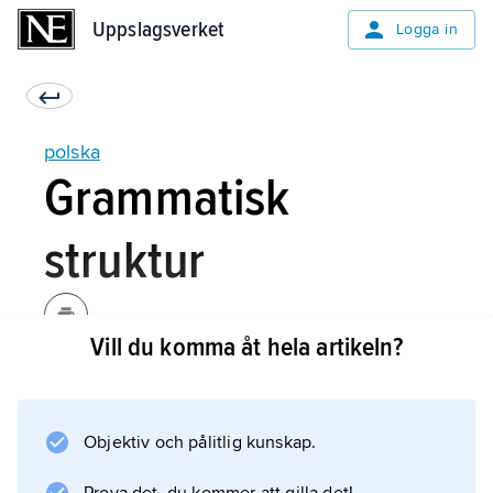
Uppslagsverket
Uppslagsverket
Logga in
polska
Grammatisk
struktur
Vill du komma åt hela artikeln?
Polska har ett rikt utvecklat formsystem, som i
stora delar kan härledas till urindoeuropeiska
förhållanden. Nominalböjningen uppvisar sju
Objektiv och pålitlig kunskap.
kasus, tre genus och två numerus. Inom
verbsystemet skiljer man morfologiskt på två