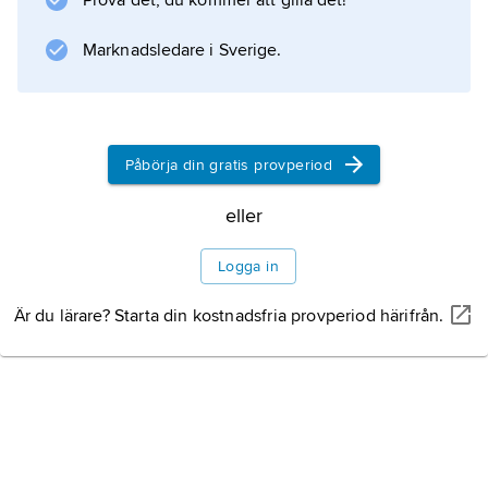
Prova det, du kommer att gilla det!
Marknadsledare i Sverige.
Påbörja din gratis provperiod
eller
Logga in
Är du lärare? Starta din kostnadsfria provperiod härifrån.