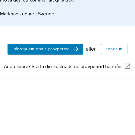
Prova det, du kommer att gilla det!
Marknadsledare i Sverige.
eller
Påbörja din gratis provperiod
Logga in
Är du lärare? Starta din kostnadsfria provperiod härifrån.