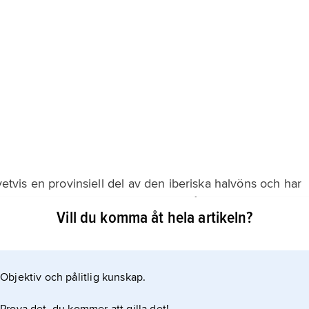
ivetvis en provinsiell del av den iberiska halvöns och har
da iberisk och romersk; influenser från
Vill du komma åt hela artikeln?
och medeltidens moriska (fönsterlösa hus, kvinnor i
r Portugal vänt sin framsida mot Atlanten, medan berg
Objektiv och pålitlig kunskap.