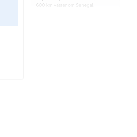
600 km väster om Senegal.
Guinea-Bissau
, stat på Afrikas
västkust.