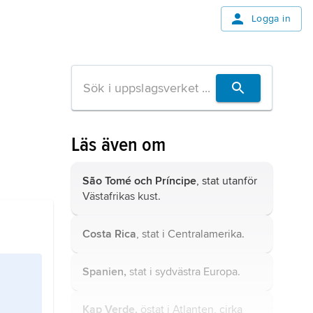
Logga in
Läs även om
São Tomé och Príncipe
, stat utanför
Västafrikas kust.
Costa Rica
, stat i Centralamerika.
Spanien,
stat i sydvästra Europa.
Kap Verde,
östat i Atlanten, cirka