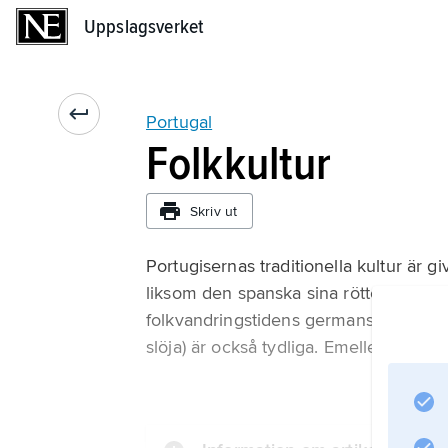
Uppslagsverket
Uppslagsverket
Portugal
Folkkultur
Skriv ut
Portugisernas traditionella kultur är g
liksom den spanska sina rötter i fornti
folkvandringstidens germanska kultur 
slöja) är också tydliga. Emellertid ha