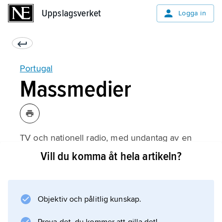
Uppslagsverket
Uppslagsverket
Logga in
Portugal
Massmedier
TV och nationell radio, med undantag av en
katolsk station (RR), förstatligades 1975.
Vill du komma åt hela artikeln?
Merparten av dagspressen, som ägts av
banker och finansföretag, blev också statsägd.
Objektiv och pålitlig kunskap.