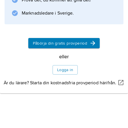
Prova det, du kommer att gilla det!
Information om artikeln
Marknadsledare i Sverige.
Påbörja din gratis provperiod
eller
Logga in
Är du lärare? Starta din kostnadsfria provperiod härifrån.