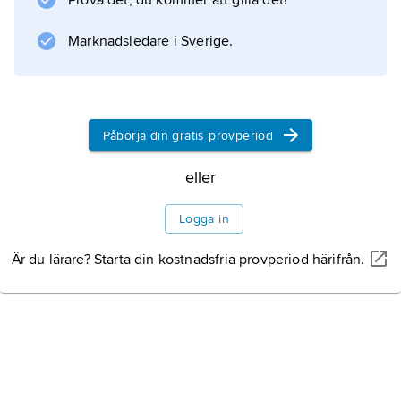
Prova det, du kommer att gilla det!
25 april 1974) antogs en ny, demokratisk
Marknadsledare i Sverige.
författning i socialistisk anda.
Statsskick
Politiska partier
Påbörja din gratis provperiod
Politik
eller
Logga in
Är du lärare? Starta din kostnadsfria provperiod härifrån.
Information om artikeln