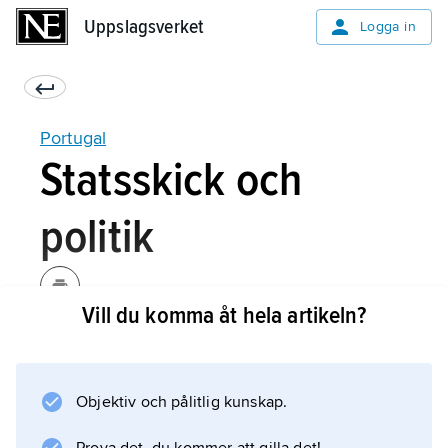
Uppslagsverket
Uppslagsverket
Logga in
Portugal
Statsskick och
politik
Vill du komma åt hela artikeln?
Portugal är sedan 1910 republik och sedan
1974 en parlamentarisk demokrati. Två år efter
att militärdiktaturen störtats genom en
Objektiv och pålitlig kunskap.
officerskupp (den så kallade
Nejlikerevolutionen