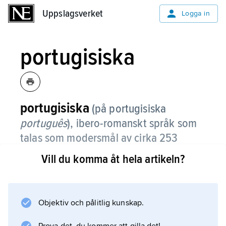
Uppslagsverket
Uppslagsverket
Logga in
portugisiska
portugisiska
(på portugisiska
português
),
ibero-romanskt språk som
talas som modersmål av cirka 253
miljoner (2022) bosatta främst i
Vill du komma åt hela artikeln?
Brasilien (215,8 miljoner), Angola (18,3
miljoner) och Portugal (9,6 miljoner).
Objektiv och pålitlig kunskap.
Det talas som modersmål av ytterligare drygt
1,5 miljoner i övriga Europa, cirka 600 000 i