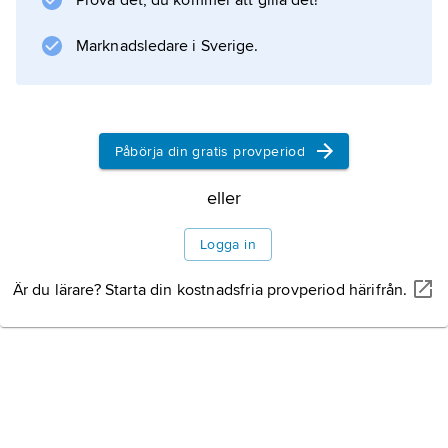
Prova det, du kommer att gilla det!
övriga Latinamerika och drygt 5,5 miljoner i
Afrika.
Marknadsledare i Sverige.
Grammatik
Ljudstruktur
Påbörja din gratis provperiod
eller
Ordförråd
Logga in
Är du lärare? Starta din kostnadsfria provperiod härifrån.
Litteraturanvisning
Information om artikeln