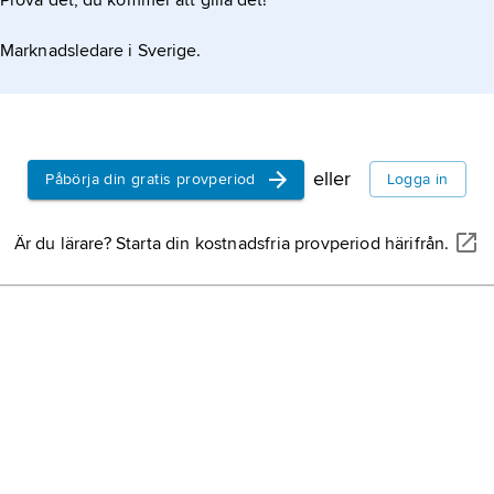
Prova det, du kommer att gilla det!
Marknadsledare i Sverige.
eller
Påbörja din gratis provperiod
Logga in
Är du lärare? Starta din kostnadsfria provperiod härifrån.