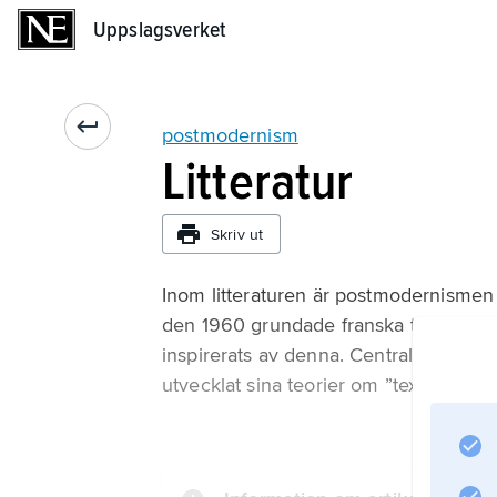
Uppslagsverket
Uppslagsverket
postmodernism
Litteratur
Skriv ut
Inom litteraturen är postmodernismen 
den 1960 grundade franska tidskriften 
inspirerats av denna. Central är framfö
utvecklat sina teorier om ”textuell skri