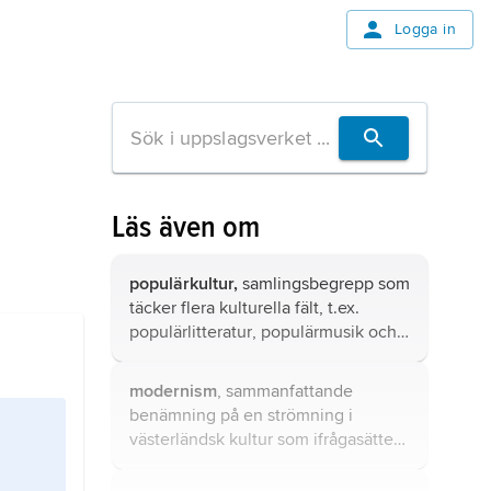
Logga in
Läs även om
populärkultur,
samlingsbegrepp som
täcker flera kulturella fält, t.ex.
populärlitteratur
,
populärmusik
och
populärpress
.
modernism
, sammanfattande
benämning på en strömning i
västerländsk kultur som ifrågasätter
accepterade traditioner och vill
ersätta dem med en rationell och