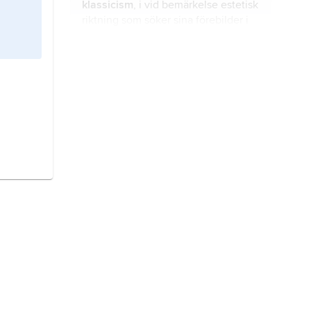
klassicism
, i vid bemärkelse estetisk
kritisk hållning till världen med
riktning som söker sina förebilder i
ständig öppenhet för förändringar,
den grekiska och romerska antiken.
andliga och materiella.
arkitektur
, byggnadskonst.
funktionalism,
benämning på en
radikal arkitekturströmning som
formades i Europa omkring 1925.
bild,
avbildande framställning av
något.
hellenismen,
benämning på en epok
i antik historia, med början vid
Alexander den stores död 323 f.Kr.
romersk arkitektur,
arkitekturen i