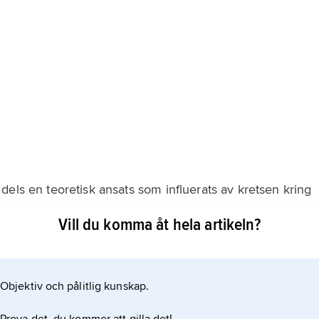
dels en teoretisk ansats som influerats av kretsen kring
Tel Quel, dels diktning som direkt eller indirekt
Vill du komma åt hela artikeln?
r allt Phillipe Sollers, som i uppsatser och böcker
ft”. En grundtanke är att
Objektiv och pålitlig kunskap.