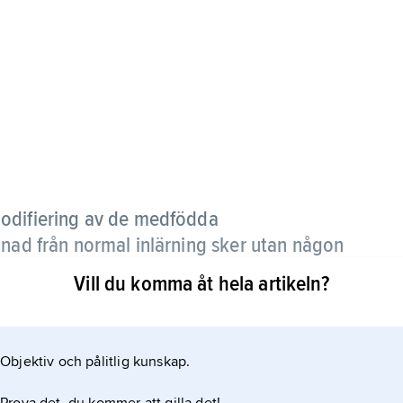
modifiering av de medfödda
lnad från normal inlärning sker utan någon
 strikt begränsad beträffande vad som kan
Vill du komma åt hela artikeln?
en och oftast knuten till en kort mottaglig
arndom.
Objektiv och pålitlig kunskap.
ng på den egna artens eller underartens utseende
en, miljötyper och dofter förekommer också.