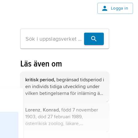
Logga in
Läs även om
kritisk period,
begränsad tidsperiod i
en individs tidiga utveckling under
vilken betingelserna för inlärning är
speciellt gynnsamma.
Lorenz
,
Konrad,
född 7 november
1903, död 27 februari 1989,
österrikisk zoolog, läkare,
beteendeforskare och
samhällskritiker, professor i