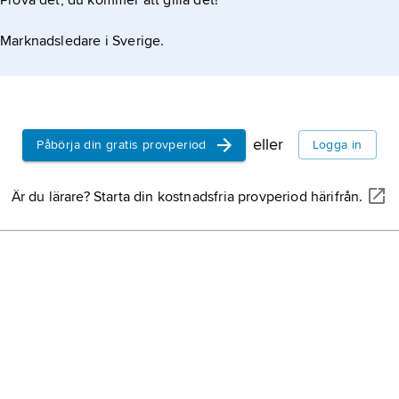
Prova det, du kommer att gilla det!
n ske mycket snabbt, ibland inom loppet av
Marknadsledare i Sverige.
 längre exponering. Det
eller
Påbörja din gratis provperiod
Logga in
Är du lärare? Starta din kostnadsfria provperiod härifrån.