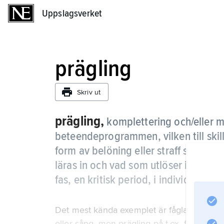
Uppslagsverket
Uppslagsverket
prägling
Skriv ut
prägling,
komplettering och/eller 
beteendeprogrammen, vilken till skil
form av belöning eller straff samt är
läras in och vad som utlöser inlärning
fas, en kritisk period, i individens b
Det mest kända exemplet är fåglars prägli
eller sång, men prägling på t.ex. födoämn