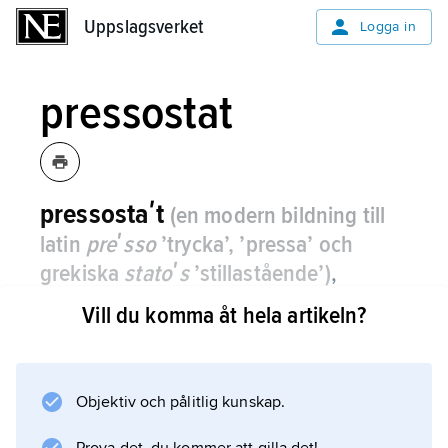
Uppslagsverket
Uppslagsverket
Logga in
pressostat
pressostaʹt
(en modern bildning till
latin
preʹsso
’trycka’, ’pressa’ och
grekiska
statoʹs
’stillastående’)
,
tryckstyrd anordning för driftkontroll,
Vill du komma åt hela artikeln?
vanlig i bl.a. kyltekniska system.
Pressostaten ansluts så att den påverkas av
mediets tryck i det system som skall styras.
Objektiv och pålitlig kunskap.
Trycket påverkar ett fjäderbelastat membran