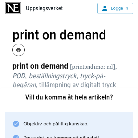
Uppslagsverket
Uppslagsverket
Logga in
print on demand
print on demand
,
[printɔndimɑ:ʹnd]
POD
,
beställningstryck
,
tryck-på-
begäran
,
tillämpning av digitalt tryck
för produktion av exakt det antal
Vill du komma åt hela artikeln?
trycksaker som behövs vid ett tillfälle
utan tryckning av överupplaga mot
lager.
Objektiv och pålitlig kunskap.
Med digitalt tryck menas tryck där alla steg