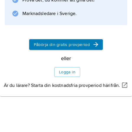
Prova det, du kommer att gilla det!
fram till färdig trycksak sker digitalt. Då är
kostnaden per trycksak i princip oberoende
Marknadsledare i Sverige.
av upplagan, och det finns inget skäl att
beställa fler exemplar än vad som behövs för
stunden.
Påbörja din gratis provperiod
eller
Information om artikeln
Logga in
Är du lärare? Starta din kostnadsfria provperiod härifrån.