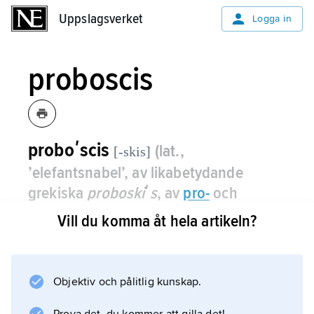
Uppslagsverket
Uppslagsverket
Logga in
proboscis
proboʹscis
(lat.,
[-skis]
’elefantsnabel’, av likabetydande
grekiska
proboskiʹs
, av
pro
-
och
boʹskomai
’beta’)
, snabellikt,
Vill du komma åt hela artikeln?
utstjälpbart svalg hos många
ryggradslösa djur, t.ex. slemmaskar,
havsborstmaskar,
Priapulida
och
Objektiv och pålitlig kunskap.
snäckor.