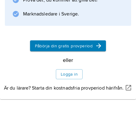
Prova det, du kommer att gilla det!
Elefanters och andra däggdjurs snabel kan
också kallas proboscis.
Marknadsledare i Sverige.
Information om artikeln
Påbörja din gratis provperiod
eller
Logga in
Är du lärare? Starta din kostnadsfria provperiod härifrån.