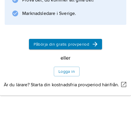
Prova det, du kommer att gilla det!
Marknadsledare i Sverige.
Påbörja din gratis provperiod
eller
Logga in
Är du lärare? Starta din kostnadsfria provperiod härifrån.