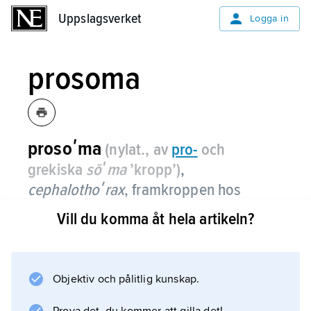
Uppslagsverket
Uppslagsverket
Logga in
prosoma
prosoʹma
(nylat., av
pro
-
och
grekiska
sōʹma
’kropp’)
,
cephalothoʹrax
, framkroppen hos
djurgruppen palpkäkar.
Vill du komma åt hela artikeln?
Objektiv och pålitlig kunskap.
Information om artikeln