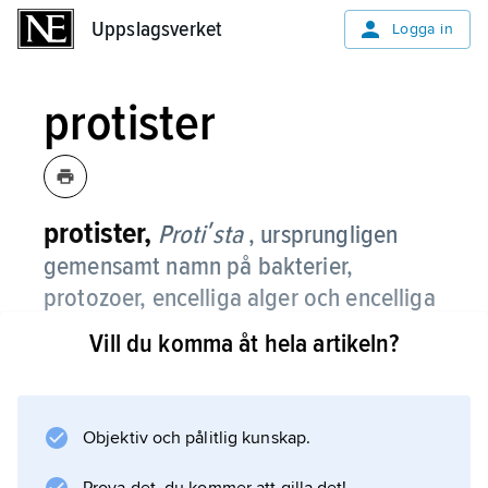
Uppslagsverket
Uppslagsverket
Logga in
protister
protister,
Protiʹsta
, ursprungligen
gemensamt namn på bakterier,
protozoer, encelliga alger och encelliga
svampar.
Vill du komma åt hela artikeln?
Numera avses enbart de encelliga eukaryota
organismerna. Jämför
Protoctista
Objektiv och pålitlig kunskap.
.