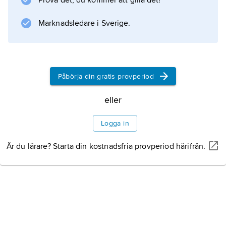
Prova det, du kommer att gilla det!
Marknadsledare i Sverige.
Information om artikeln
Påbörja din gratis provperiod
eller
Logga in
Är du lärare? Starta din kostnadsfria provperiod härifrån.