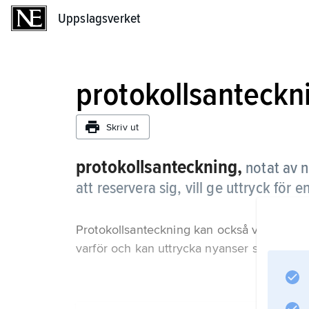
Uppslagsverket
Uppslagsverket
protokollsanteckn
Skriv ut
protokollsanteckning,
notat av n
att reservera sig, vill ge uttryck för
Protokollsanteckning kan också vara ett sät
varför och kan uttrycka nyanser som annars