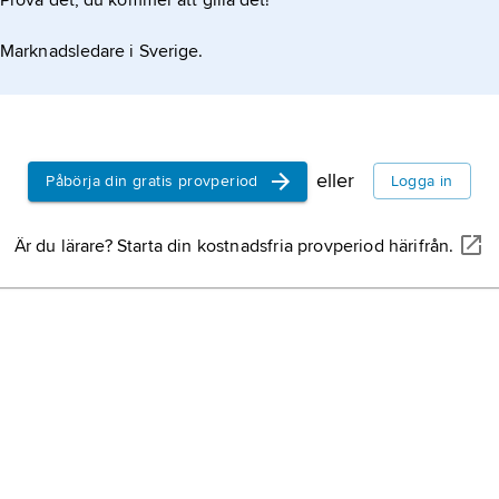
Prova det, du kommer att gilla det!
Marknadsledare i Sverige.
eller
Påbörja din gratis provperiod
Logga in
Är du lärare? Starta din kostnadsfria provperiod härifrån.