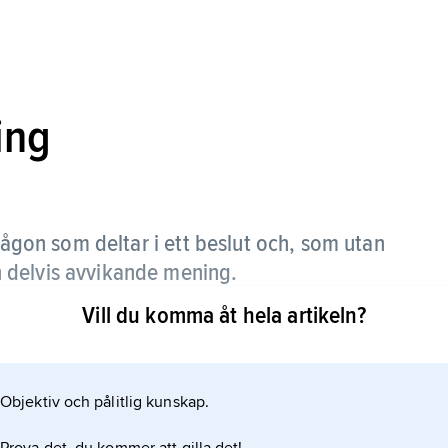
ing
ågon som deltar i ett beslut och, som utan
 en delvis avvikande mening.
Vill du komma åt hela artikeln?
t för den som instämmer i ett beslut att förklara
 inte skulle framgå.
Objektiv och pålitlig kunskap.