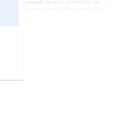
sympati,
känsla av delaktighet i en
annans trångmål eller problem som
kan omfatta både människor och
djur och även växter.
semantik
, studiet av språkliga
uttrycks betydelse eller mening.
hushållsekonomi,
studiet av hur
hushåll använder sina resurser, dvs.
pengar, tid, arbete och kunskaper.
beslutsordning,
form för hur beslut
fattas.
rubrik
, ursprungligen en i rött målad
initial, begynnelserad eller överskrift
i en handskrift, sedermera överskrift
i allmänhet och i synnerhet den i
pressen använda överskrift som med