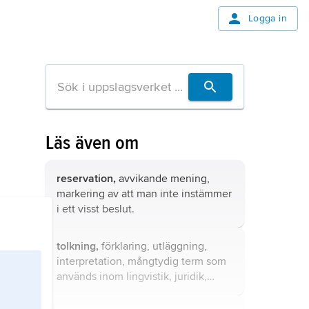
Logga in
Läs även om
reservation,
avvikande mening,
markering av att man inte instämmer
i ett visst beslut.
tolkning,
förklaring, utläggning,
interpretation, mångtydig term som
används inom lingvistik, juridik,
sociologi, filosofi, litteraturteori,
musikkritik m.m.