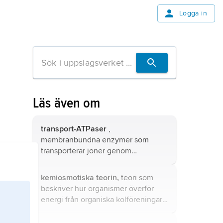
Logga in
Läs även om
transport-ATPaser
,
membranbundna enzymer som
transporterar joner genom
membraner från en lägre till en
högre koncentration av jonen.
kemiosmotiska teorin,
teori som
beskriver hur organismer överför
energi från organiska kolföreningar
eller ljusenergi till en energirik
fosfatbindning.