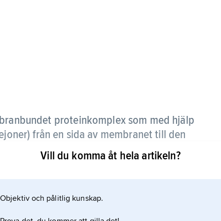
ranbundet proteinkomplex som med hjälp
ejoner) från en sida av membranet till den
Vill du komma åt hela artikeln?
m frigörs genom hydrolys av ATP. Andra drivs av
opsin, eller med energi från elektrontransporten,
Objektiv och pålitlig kunskap.