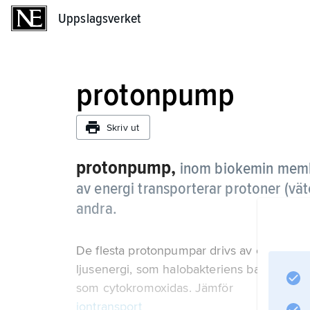
Uppslagsverket
Uppslagsverket
protonpump
Skriv ut
protonpump,
inom biokemin memb
av energi transporterar protoner (vät
andra.
De flesta protonpumpar drivs av energi so
ljusenergi, som halobakteriens bakterierod
som cytokromoxidas. Jämför
jontransport