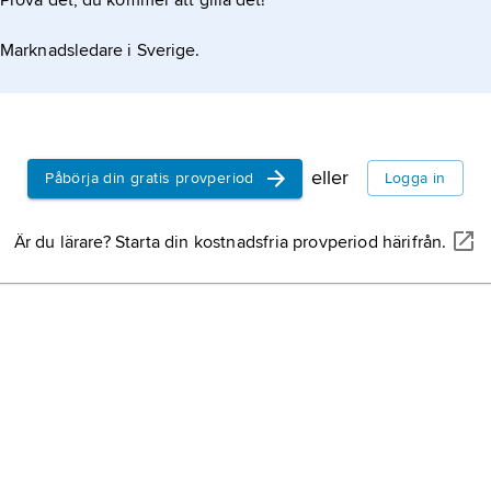
Prova det, du kommer att gilla det!
Marknadsledare i Sverige.
eller
Påbörja din gratis provperiod
Logga in
Är du lärare? Starta din kostnadsfria provperiod härifrån.