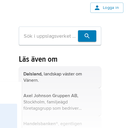
Logga in
Läs även om
Dalsland,
landskap väster om
Vänern.
Axel Johnson Gruppen AB,
Stockholm, familjeägd
företagsgrupp som bedriver
affärsverksamhet genom fyra
helägda koncerner på marknader
Handelsbanken
®, egentligen
världen över med en gemensam