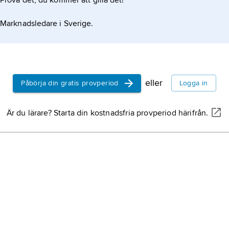
Prova det, du kommer att gilla det!
Marknadsledare i Sverige.
eller
Påbörja din gratis provperiod
Logga in
Är du lärare? Starta din kostnadsfria provperiod härifrån.