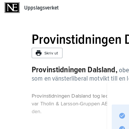
Uppslagsverket
Uppslagsverket
Provinstidningen 
Skriv ut
Provinstidningen Dalsland,
obe
som en vänsterliberal motvikt till en 
Provinstidningen Dalsland tog ledningen g
var Tholin & Larsson-Gruppen AB fram til
den.