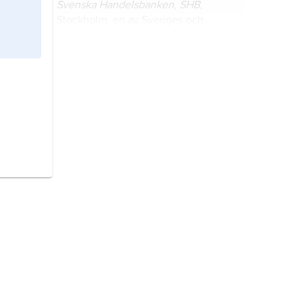
Svenska Handelsbanken
,
SHB
,
ägare, Antonia Ax:son Johnson med
Stockholm, en av Sveriges och
familj.
Skandinaviens största
bankkoncerner.
Dagens Nyheter,
DN
, oberoende
liberal daglig morgontidning,
utgiven i Stockholm.
Svenska Dagbladet,
SvD
, obunden
moderat daglig morgontidning,
utgiven i Stockholm.
dagstidning,
periodisk publikation
som riktar sig till allmänheten och
innehåller redaktionellt bearbetade
nyheter.
Bonniersfären,
benämning på de
företag som ättlingar till Albert och
Betty Bonnier har inflytande över.