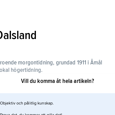
Dalsland
roende morgontidning, grundad 1911 i Åmål
lokal högertidning.
Vill du komma åt hela artikeln?
enom att 1930 bli tredagarstidning. Ägare
l 2013 då Nya Wermlands-Tidningen AB köpte upp
Objektiv och pålitlig kunskap.