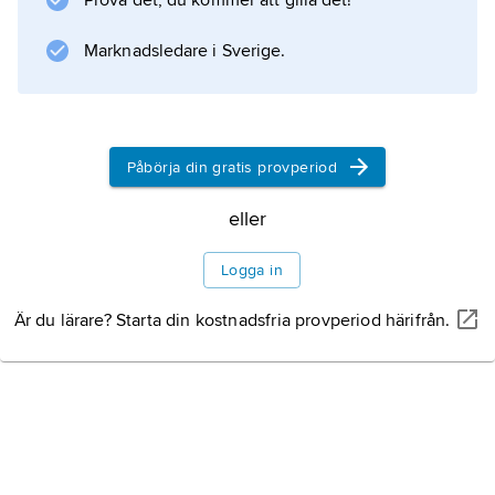
Prova det, du kommer att gilla det!
Marknadsledare i Sverige.
Information om artikeln
Påbörja din gratis provperiod
eller
Logga in
Är du lärare? Starta din kostnadsfria provperiod härifrån.