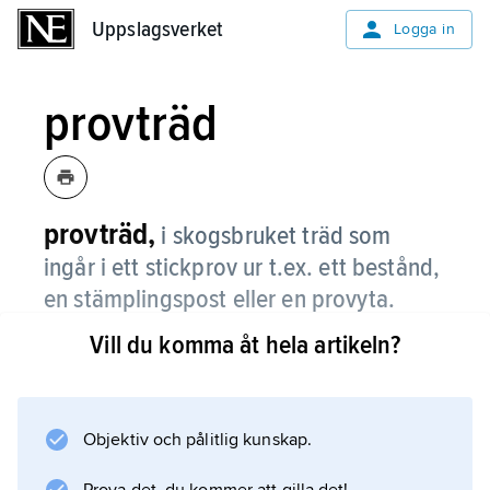
Uppslagsverket
Uppslagsverket
Logga in
provträd
provträd,
i skogsbruket träd som
ingår i ett stickprov ur t.ex. ett bestånd,
en stämplingspost eller en provyta.
Vill du komma åt hela artikeln?
På provträden gör man de ytterligare
mätningar, provtagningar och observationer
som det skulle vara allt för arbetskrävande att
utföra på alla träd.
Objektiv och pålitlig kunskap.