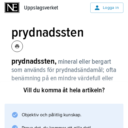
Uppslagsverket
Uppslagsverket
Logga in
prydnadssten
prydnadssten,
mineral eller bergart
som används för prydnadsändamål; ofta
benämning på en mindre värdefull eller
ogenomskinlig sten.
Vill du komma åt hela artikeln?
Avgränsningen mot ädelsten är oklar.
Objektiv och pålitlig kunskap.