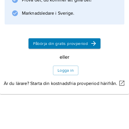
Prova det, du kommer att gilla det!
Information om artikeln
Marknadsledare i Sverige.
Påbörja din gratis provperiod
eller
Logga in
Är du lärare? Starta din kostnadsfria provperiod härifrån.