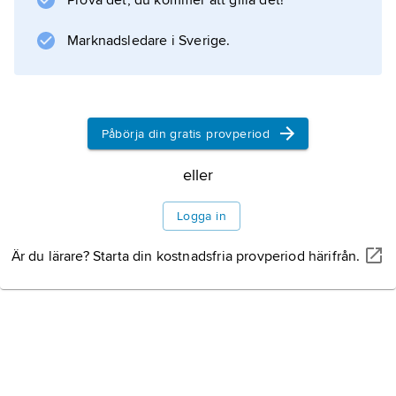
Prova det, du kommer att gilla det!
Marknadsledare i Sverige.
Påbörja din gratis provperiod
eller
Logga in
Är du lärare? Starta din kostnadsfria provperiod härifrån.